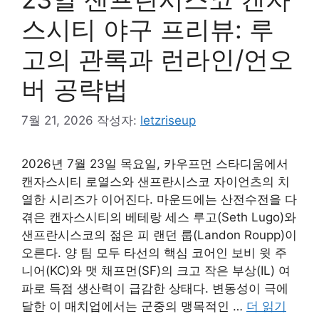
스시티 야구 프리뷰: 루
고의 관록과 런라인/언오
버 공략법
7월 21, 2026
작성자:
letzriseup
2026년 7월 23일 목요일, 카우프먼 스타디움에서
캔자스시티 로열스와 샌프란시스코 자이언츠의 치
열한 시리즈가 이어진다. 마운드에는 산전수전을 다
겪은 캔자스시티의 베테랑 세스 루고(Seth Lugo)와
샌프란시스코의 젊은 피 랜던 룹(Landon Roupp)이
오른다. 양 팀 모두 타선의 핵심 코어인 보비 윗 주
니어(KC)와 맷 채프먼(SF)의 크고 작은 부상(IL) 여
파로 득점 생산력이 급감한 상태다. 변동성이 극에
달한 이 매치업에서는 군중의 맹목적인 …
더 읽기