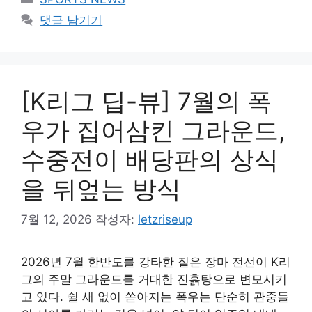
테
댓글 남기기
고
리
[K리그 딥-뷰] 7월의 폭
우가 집어삼킨 그라운드,
수중전이 배당판의 상식
을 뒤엎는 방식
7월 12, 2026
작성자:
letzriseup
2026년 7월 한반도를 강타한 짙은 장마 전선이 K리
그의 주말 그라운드를 거대한 진흙탕으로 변모시키
고 있다. 쉴 새 없이 쏟아지는 폭우는 단순히 관중들