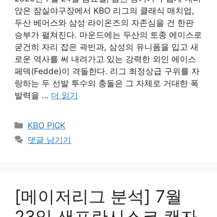
앉은 잠실야구장에서 KBO 리그의 클래식 매치업,
두산 베어스와 삼성 라이온즈의 자존심을 건 한판
승부가 펼쳐진다. 마운드에는 두산의 토종 에이스로
굳건히 자리 잡은 곽빈과, 삼성의 유니폼을 입고 새
로운 역사를 써 내려가고 있는 강력한 외인 에이스
페덱(Fedde)이 격돌한다. 리그 최정상급 구위를 자
랑하는 두 선발 투수의 충돌은 그 자체로 거대한 폭
발력을 …
더 읽기
카
KBO PICK
테
댓글 남기기
고
리
[메이저리그 분석] 7월
23일 샌프란시스코 캔자