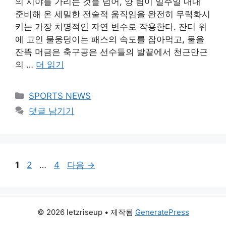
의 시야를 가리는 것을 넘어, 양 팀이 일주일 내내
준비해 온 세밀한 전술적 움직임을 완전히 무력화시
키는 가장 치명적인 자연 변수로 작용한다. 잔디 위
에 고인 물웅덩이는 패스의 속도를 잡아먹고, 물을
잔뜩 머금은 축구공은 선수들의 발끝에서 천근만근
의 …
더 읽기
카
SPORTS NEWS
테
댓글 남기기
고
리
페
페
페
1
2
…
4
다음
→
이
이
이
지
지
지
© 2026 letzriseup
• 제작됨
GeneratePress