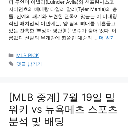
피 루인더 아빌라(Luinder Avila)와 샌프란시스코
자이언츠의 베테랑 타일러 말리(Tyler Mahle)의 충
돌. 신예의 패기와 노련한 관록이 맞붙는 이 비대칭
적인 매치업의 이면에는, 양 팀의 뼈대를 뒤흔들고
있는 잔혹한 ‘부상자 명단(IL)’ 변수가 숨어 있다. 이
름값과 선발의 무게감에 휩쓸린 대중의 …
더 읽기
카
MLB PICK
테
댓글 남기기
고
리
[MLB 중계] 7월 19일 밀
워키 vs 뉴욕메츠 스포츠
분석 및 배팅