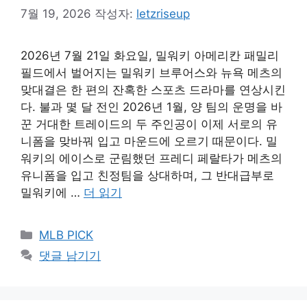
7월 19, 2026
작성자:
letzriseup
2026년 7월 21일 화요일, 밀워키 아메리칸 패밀리
필드에서 벌어지는 밀워키 브루어스와 뉴욕 메츠의
맞대결은 한 편의 잔혹한 스포츠 드라마를 연상시킨
다. 불과 몇 달 전인 2026년 1월, 양 팀의 운명을 바
꾼 거대한 트레이드의 두 주인공이 이제 서로의 유
니폼을 맞바꿔 입고 마운드에 오르기 때문이다. 밀
워키의 에이스로 군림했던 프레디 페랄타가 메츠의
유니폼을 입고 친정팀을 상대하며, 그 반대급부로
밀워키에 …
더 읽기
카
MLB PICK
테
댓글 남기기
고
리