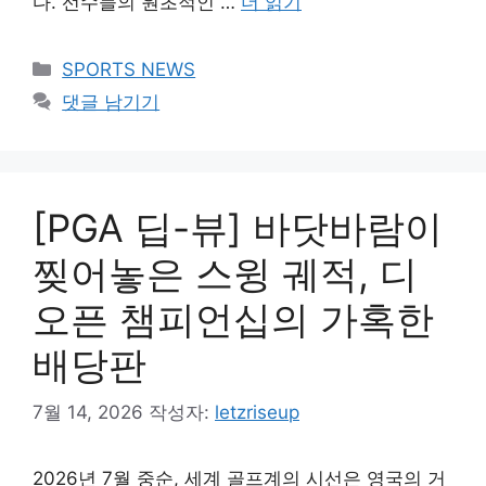
다. 선수들의 원초적인 …
더 읽기
카
SPORTS NEWS
테
댓글 남기기
고
리
[PGA 딥-뷰] 바닷바람이
찢어놓은 스윙 궤적, 디
오픈 챔피언십의 가혹한
배당판
7월 14, 2026
작성자:
letzriseup
2026년 7월 중순, 세계 골프계의 시선은 영국의 거