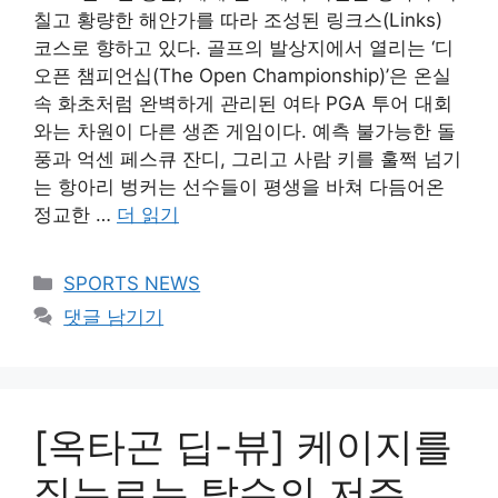
칠고 황량한 해안가를 따라 조성된 링크스(Links)
코스로 향하고 있다. 골프의 발상지에서 열리는 ‘디
오픈 챔피언십(The Open Championship)’은 온실
속 화초처럼 완벽하게 관리된 여타 PGA 투어 대회
와는 차원이 다른 생존 게임이다. 예측 불가능한 돌
풍과 억센 페스큐 잔디, 그리고 사람 키를 훌쩍 넘기
는 항아리 벙커는 선수들이 평생을 바쳐 다듬어온
정교한 …
더 읽기
카
SPORTS NEWS
테
댓글 남기기
고
리
[옥타곤 딥-뷰] 케이지를
짓누르는 탈수의 저주,