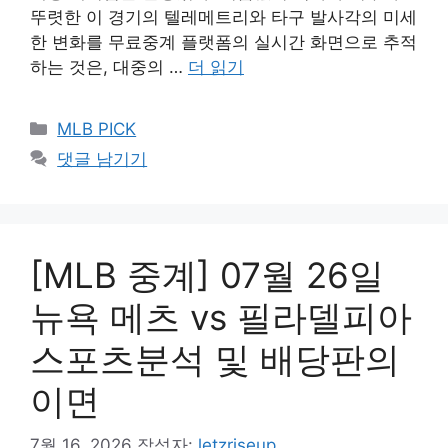
뚜렷한 이 경기의 텔레메트리와 타구 발사각의 미세
한 변화를 무료중계 플랫폼의 실시간 화면으로 추적
하는 것은, 대중의 …
더 읽기
카
MLB PICK
테
댓글 남기기
고
리
[MLB 중계] 07월 26일
뉴욕 메츠 vs 필라델피아
스포츠분석 및 배당판의
이면
7월 16, 2026
작성자:
letzriseup