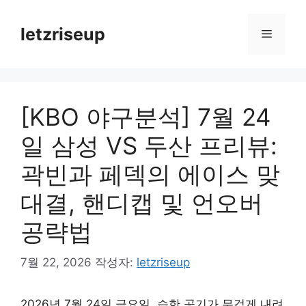
컨
텐
letzriseup
메
츠
로
뉴
건
너
[KBO 야구분석] 7월 24
뛰
기
일 삼성 VS 두산 프리뷰:
곽빈과 페덱의 에이스 맞
대결, 핸디캡 및 언오버
공략법
7월 22, 2026
작성자:
letzriseup
2026년 7월 24일 금요일, 습한 공기가 무겁게 내려