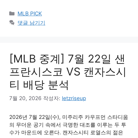
카
MLB PICK
테
댓글 남기기
고
리
[MLB 중계] 7월 22일 샌
프란시스코 VS 캔자스시
티 배당 분석
7월 20, 2026
작성자:
letzriseup
2026년 7월 22일(수), 미주리주 카우프먼 스타디움
의 무더운 공기 속에서 극명한 대조를 이루는 두 투
수가 마운드에 오른다. 캔자스시티 로열스의 젊은