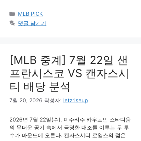
카
MLB PICK
테
댓글 남기기
고
리
[MLB 중계] 7월 22일 샌
프란시스코 VS 캔자스시
티 배당 분석
7월 20, 2026
작성자:
letzriseup
2026년 7월 22일(수), 미주리주 카우프먼 스타디움
의 무더운 공기 속에서 극명한 대조를 이루는 두 투
수가 마운드에 오른다. 캔자스시티 로열스의 젊은