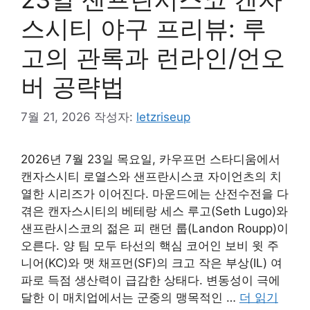
스시티 야구 프리뷰: 루
고의 관록과 런라인/언오
버 공략법
7월 21, 2026
작성자:
letzriseup
2026년 7월 23일 목요일, 카우프먼 스타디움에서
캔자스시티 로열스와 샌프란시스코 자이언츠의 치
열한 시리즈가 이어진다. 마운드에는 산전수전을 다
겪은 캔자스시티의 베테랑 세스 루고(Seth Lugo)와
샌프란시스코의 젊은 피 랜던 룹(Landon Roupp)이
오른다. 양 팀 모두 타선의 핵심 코어인 보비 윗 주
니어(KC)와 맷 채프먼(SF)의 크고 작은 부상(IL) 여
파로 득점 생산력이 급감한 상태다. 변동성이 극에
달한 이 매치업에서는 군중의 맹목적인 …
더 읽기