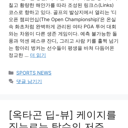
칠고 황량한 해안가를 따라 조성된 링크스(Links)
코스로 향하고 있다. 골프의 발상지에서 열리는 ‘디
오픈 챔피언십(The Open Championship)’은 온실
속 화초처럼 완벽하게 관리된 여타 PGA 투어 대회
와는 차원이 다른 생존 게임이다. 예측 불가능한 돌
풍과 억센 페스큐 잔디, 그리고 사람 키를 훌쩍 넘기
는 항아리 벙커는 선수들이 평생을 바쳐 다듬어온
정교한 …
더 읽기
카
SPORTS NEWS
테
댓글 남기기
고
리
[옥타곤 딥-뷰] 케이지를
짓누르는 탈수의 저주,