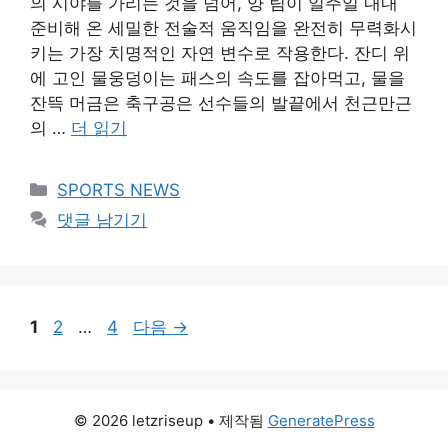
의 시야를 가리는 것을 넘어, 양 팀이 일주일 내내
준비해 온 세밀한 전술적 움직임을 완전히 무력화시
키는 가장 치명적인 자연 변수로 작용한다. 잔디 위
에 고인 물웅덩이는 패스의 속도를 잡아먹고, 물을
잔뜩 머금은 축구공은 선수들의 발끝에서 천근만근
의 …
더 읽기
카
SPORTS NEWS
테
댓글 남기기
고
리
페
페
페
1
2
…
4
다음
→
이
이
이
지
지
지
© 2026 letzriseup
• 제작됨
GeneratePress