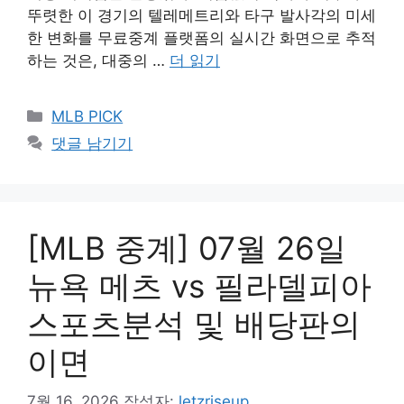
뚜렷한 이 경기의 텔레메트리와 타구 발사각의 미세
한 변화를 무료중계 플랫폼의 실시간 화면으로 추적
하는 것은, 대중의 …
더 읽기
카
MLB PICK
테
댓글 남기기
고
리
[MLB 중계] 07월 26일
뉴욕 메츠 vs 필라델피아
스포츠분석 및 배당판의
이면
7월 16, 2026
작성자:
letzriseup