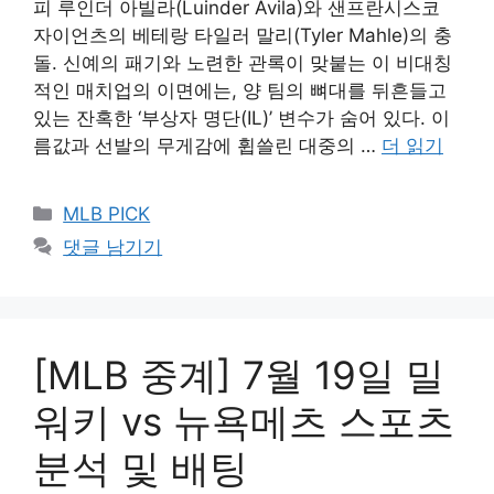
피 루인더 아빌라(Luinder Avila)와 샌프란시스코
자이언츠의 베테랑 타일러 말리(Tyler Mahle)의 충
돌. 신예의 패기와 노련한 관록이 맞붙는 이 비대칭
적인 매치업의 이면에는, 양 팀의 뼈대를 뒤흔들고
있는 잔혹한 ‘부상자 명단(IL)’ 변수가 숨어 있다. 이
름값과 선발의 무게감에 휩쓸린 대중의 …
더 읽기
카
MLB PICK
테
댓글 남기기
고
리
[MLB 중계] 7월 19일 밀
워키 vs 뉴욕메츠 스포츠
분석 및 배팅