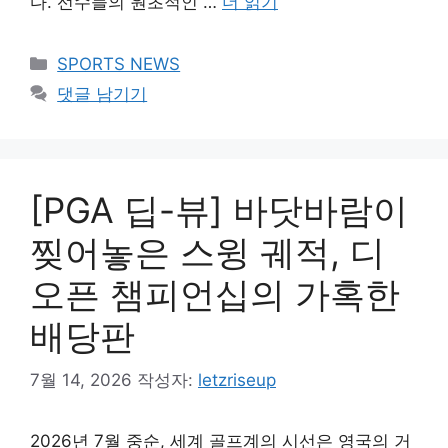
다. 선수들의 원초적인 …
더 읽기
카
SPORTS NEWS
테
댓글 남기기
고
리
[PGA 딥-뷰] 바닷바람이
찢어놓은 스윙 궤적, 디
오픈 챔피언십의 가혹한
배당판
7월 14, 2026
작성자:
letzriseup
2026년 7월 중순, 세계 골프계의 시선은 영국의 거