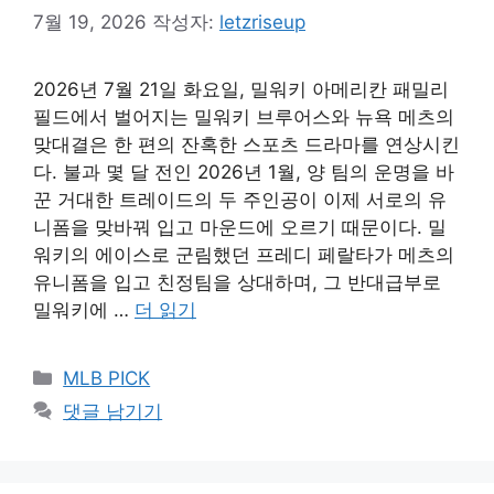
7월 19, 2026
작성자:
letzriseup
2026년 7월 21일 화요일, 밀워키 아메리칸 패밀리
필드에서 벌어지는 밀워키 브루어스와 뉴욕 메츠의
맞대결은 한 편의 잔혹한 스포츠 드라마를 연상시킨
다. 불과 몇 달 전인 2026년 1월, 양 팀의 운명을 바
꾼 거대한 트레이드의 두 주인공이 이제 서로의 유
니폼을 맞바꿔 입고 마운드에 오르기 때문이다. 밀
워키의 에이스로 군림했던 프레디 페랄타가 메츠의
유니폼을 입고 친정팀을 상대하며, 그 반대급부로
밀워키에 …
더 읽기
카
MLB PICK
테
댓글 남기기
고
리