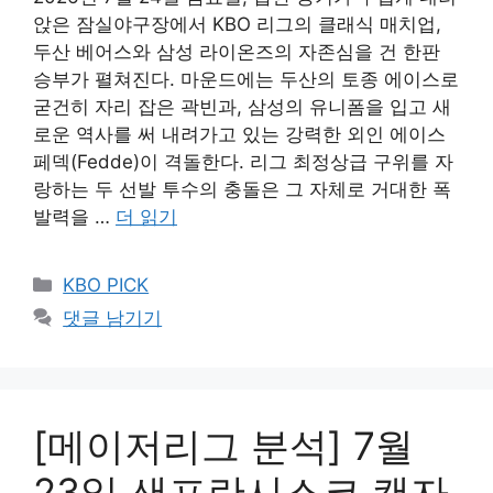
앉은 잠실야구장에서 KBO 리그의 클래식 매치업,
두산 베어스와 삼성 라이온즈의 자존심을 건 한판
승부가 펼쳐진다. 마운드에는 두산의 토종 에이스로
굳건히 자리 잡은 곽빈과, 삼성의 유니폼을 입고 새
로운 역사를 써 내려가고 있는 강력한 외인 에이스
페덱(Fedde)이 격돌한다. 리그 최정상급 구위를 자
랑하는 두 선발 투수의 충돌은 그 자체로 거대한 폭
발력을 …
더 읽기
카
KBO PICK
테
댓글 남기기
고
리
[메이저리그 분석] 7월
23일 샌프란시스코 캔자