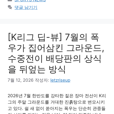
테
댓글 남기기
고
리
[K리그 딥-뷰] 7월의 폭
우가 집어삼킨 그라운드,
수중전이 배당판의 상식
을 뒤엎는 방식
7월 12, 2026
작성자:
letzriseup
2026년 7월 한반도를 강타한 짙은 장마 전선이 K리
그의 주말 그라운드를 거대한 진흙탕으로 변모시키
고 있다. 쉴 새 없이 쏟아지는 폭우는 단순히 관중들