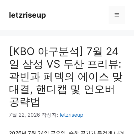
컨
텐
letzriseup
메
츠
로
뉴
건
너
[KBO 야구분석] 7월 24
뛰
기
일 삼성 VS 두산 프리뷰:
곽빈과 페덱의 에이스 맞
대결, 핸디캡 및 언오버
공략법
7월 22, 2026
작성자:
letzriseup
2026년 7월 24일 금요일, 습한 공기가 무겁게 내려