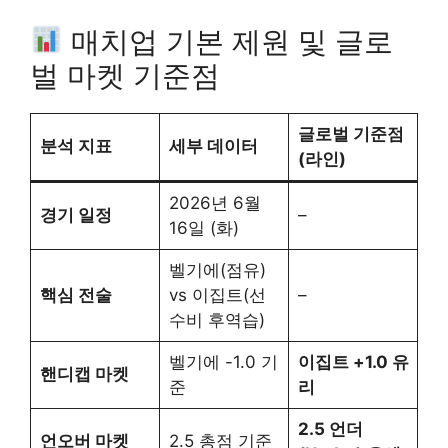
매치업 기본 제원 및 글로
벌 마켓 기준점
글로벌 기준점
분석 지표
세부 데이터
(라인)
2026년 6월
경기 일정
–
16일 (화)
벨기에(점유)
핵심 전술
vs 이집트(선
–
수비 후역습)
벨기에 -1.0 기
이집트 +1.0 유
핸디캡 마켓
준
리
2.5 언더
언오버 마켓
2.5 총점 기준