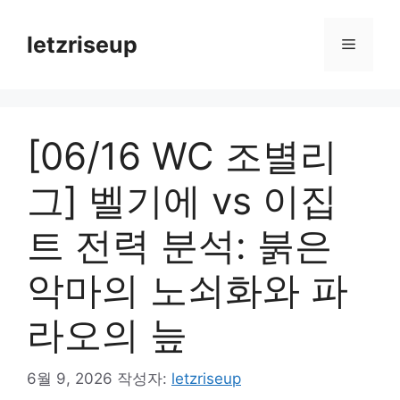
컨
텐
letzriseup
메
츠
로
뉴
건
너
[06/16 WC 조별리
뛰
기
그] 벨기에 vs 이집
트 전력 분석: 붉은
악마의 노쇠화와 파
라오의 늪
6월 9, 2026
작성자:
letzriseup