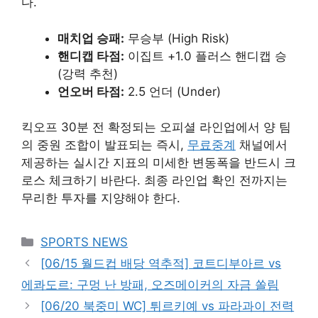
다.
매치업 승패:
무승부 (High Risk)
핸디캡 타점:
이집트 +1.0 플러스 핸디캡 승
(강력 추천)
언오버 타점:
2.5 언더 (Under)
킥오프 30분 전 확정되는 오피셜 라인업에서 양 팀
의 중원 조합이 발표되는 즉시,
무료중계
채널에서
제공하는 실시간 지표의 미세한 변동폭을 반드시 크
로스 체크하기 바란다. 최종 라인업 확인 전까지는
무리한 투자를 지양해야 한다.
카
SPORTS NEWS
테
[06/15 월드컵 배당 역추적] 코트디부아르 vs
고
에콰도르: 구멍 난 방패, 오즈메이커의 자금 쏠림
리
[06/20 북중미 WC] 튀르키예 vs 파라과이 전력