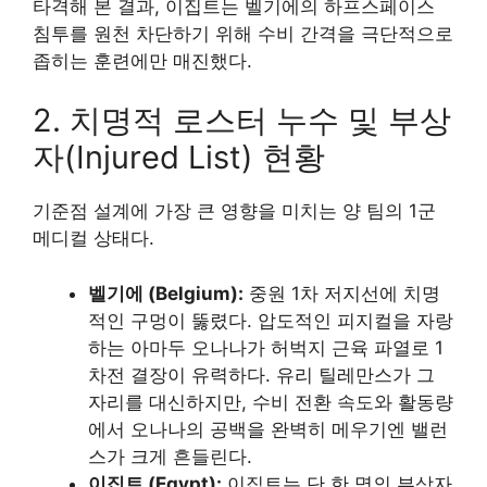
타격해 본 결과, 이집트는 벨기에의 하프스페이스
침투를 원천 차단하기 위해 수비 간격을 극단적으로
좁히는 훈련에만 매진했다.
2. 치명적 로스터 누수 및 부상
자(Injured List) 현황
기준점 설계에 가장 큰 영향을 미치는 양 팀의 1군
메디컬 상태다.
벨기에 (Belgium):
중원 1차 저지선에 치명
적인 구멍이 뚫렸다. 압도적인 피지컬을 자랑
하는 아마두 오나나가 허벅지 근육 파열로 1
차전 결장이 유력하다. 유리 틸레만스가 그
자리를 대신하지만, 수비 전환 속도와 활동량
에서 오나나의 공백을 완벽히 메우기엔 밸런
스가 크게 흔들린다.
이집트 (Egypt):
이집트는 단 한 명의 부상자