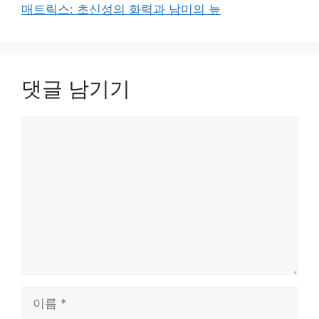
매트릭스: 초신성의 화력과 남미의 늪
댓글 남기기
댓
글
이
름