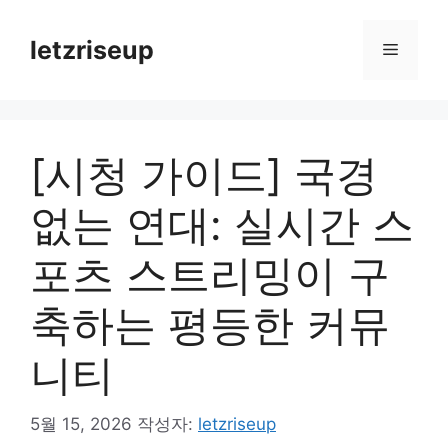
컨
텐
letzriseup
메
츠
로
뉴
건
너
[시청 가이드] 국경
뛰
기
없는 연대: 실시간 스
포츠 스트리밍이 구
축하는 평등한 커뮤
니티
5월 15, 2026
작성자:
letzriseup