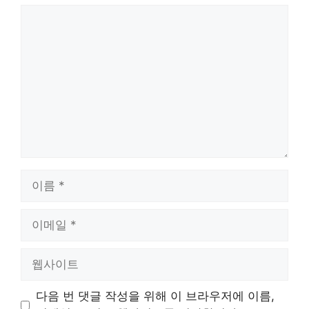
댓
글
이
름
이
메
일
웹
사
이
다음 번 댓글 작성을 위해 이 브라우저에 이름,
트