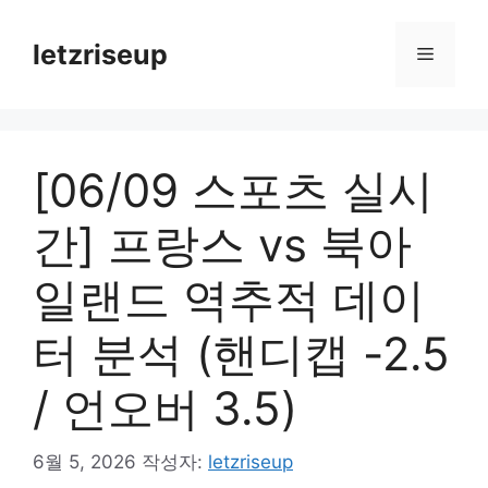
컨
텐
letzriseup
메
츠
로
뉴
건
너
[06/09 스포츠 실시
뛰
기
간] 프랑스 vs 북아
일랜드 역추적 데이
터 분석 (핸디캡 -2.5
/ 언오버 3.5)
6월 5, 2026
작성자:
letzriseup