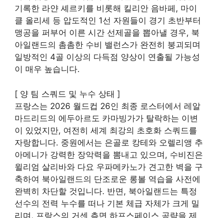
기록한 라얀 셰르키를 비롯해 킬리안 음바페, 마이
클 올리세 등 압도적인 1선 자원들이 경기 초반부터
맹공을 퍼부어 이른 시간 선제골을 뽑아낼 경우, 북
아일랜드의 촘촘한 수비 밸런스가 완전히 붕괴되며
일방적인 4골 이상의 다득점 양상이 연출될 가능성
이 매우 높습니다.
[ 양 팀 스쿼드 및 누수 상태 ]
프랑스는 2026 월드컵 26인 최종 로스터에서 레알
마드리드의 에두아르도 카마빙가가 탈락하는 이변
이 있었지만, 여전히 세계 최강의 초호화 스쿼드를
자랑합니다. 중원에서는 은골로 캉테와 오렐리앵 추
아메니가 강력한 장악력을 뽐내고 있으며, 수비진은
윌리엄 살리바와 다요 우파메카노가 견고한 벽을 구
축하여 북아일랜드의 단조로운 롱볼 역습을 사전에
완벽히 차단할 것입니다. 반면, 북아일랜드는 특정
선수의 전력 누수를 떠나 기본 체급 자체가 크게 밀
리며, 프랑스의 거센 측면 하프스페이스 공략을 제